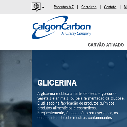
|
|
|
Produtos A-Z
Carreiras
Contato
M
English
Español
Português
CARVÃO ATIVADO
GLICERINA
A glicerina é obtida a partir de óleos e gorduras
vegetais e animais, ou pela fermentação da glucose.
É utilizado na fabricação de produtos químicos,
produtos alimentícios e cosméticos.
Freqüentemente, é necessário remover a cor, os
constituintes do odor e outros contaminantes.