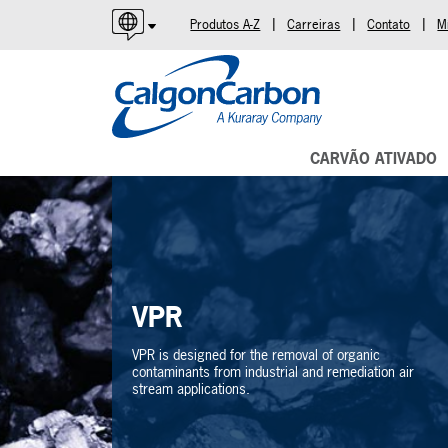
|
|
|
Produtos A-Z
Carreiras
Contato
M
English
Español
Português
CARVÃO ATIVADO
VPR
VPR is designed for the removal of organic
contaminants from industrial and remediation air
stream applications.